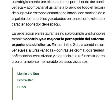
estratégicamente por el restaurante, permitiendo dar contin
vegetal y acompañar al visitante a lo largo de todo el recor
de buganvilla en tonos anaranjados introducen matices de c
la paleta de materiales y acabados en tonos tierra, reforzand
carácter acogedor del espacio.
La vegetación en restaurantes no solo cumple una función e
también
contribuye a mejorar la percepción del entorno 
experiencia del cliente.
En Lion in the Sun, la combinació
vegetales, alturas variadas y contrastes cromáticos genera
sofisticación, exclusividad y elegancia que refuerza la ident
crea un ambiente memorable para sus visitantes.
Lion in the Sun
First Within
Dubai