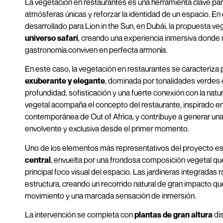
La vegetación en restaurantes es una herramienta clave par
atmósferas únicas y reforzar la identidad de un espacio. En
desarrollado para Lion in the Sun, en Dubái, la propuesta veg
universo safari
, creando una experiencia inmersiva donde 
gastronomía conviven en perfecta armonía.
En este caso, la vegetación en restaurantes se caracteriza
exuberante y elegante
, dominada por tonalidades verdes
profundidad, sofisticación y una fuerte conexión con la nat
vegetal acompaña el concepto del restaurante, inspirado en
contemporánea de Out of Africa, y contribuye a generar un
envolvente y exclusiva desde el primer momento.
Uno de los elementos más representativos del proyecto es
central
, envuelta por una frondosa composición vegetal que
principal foco visual del espacio. Las jardineras integradas 
estructura, creando un recorrido natural de gran impacto q
movimiento y una marcada sensación de inmersión.
La intervención se completa con
plantas de gran altura
dis