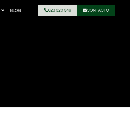
623 320 346
CONTACTO
S
BLOG