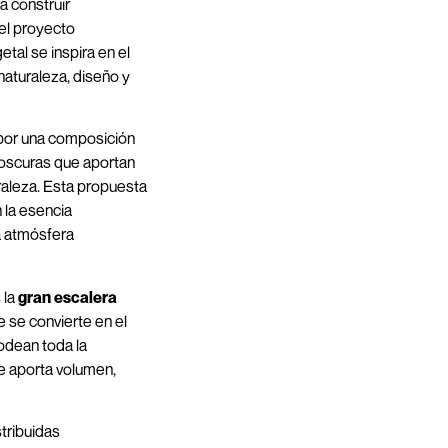
a construir
 el proyecto
etal se inspira en el
naturaleza, diseño y
 por una composición
 oscuras que aportan
uraleza. Esta propuesta
 la esencia
a atmósfera
 la
gran escalera
 se convierte en el
rodean toda la
ue aporta volumen,
tribuidas